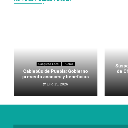
Congreso Local
Puebla
Suspe
Cablebús de Puebla: Gobierno
de C
presenta avances y beneficios
julio 15, 2026