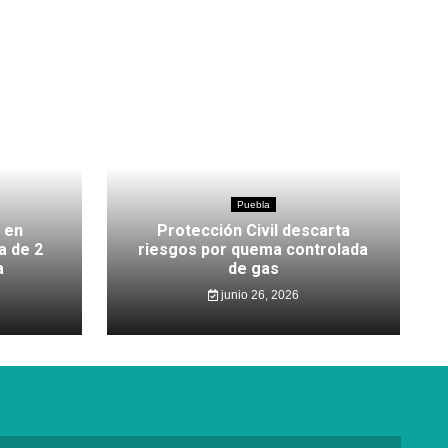
Puebla
 en
Protección Civil descarta
a de 2
riesgos por quema controlada
a
de gas
junio 26, 2026