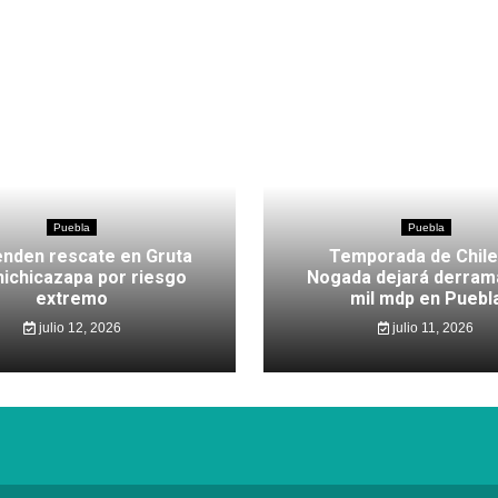
Puebla
Puebla
nden rescate en Gruta
Temporada de Chile
hichicazapa por riesgo
Nogada dejará derram
extremo
mil mdp en Puebl
julio 12, 2026
julio 11, 2026