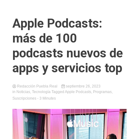
Apple Podcasts:
más de 100
podcasts nuevos de
apps y servicios top
Redacción Puebla Real
septiembre 26, 2023
in
Noticias
,
Tecnología
Tagged
Apple Podcasts
,
Programas
,
Suscripciones
- 3 Minutes