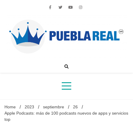
Skip
to
content
Noticias de actualidad de Puebla, México y el mundo
Home
2023
septiembre
26
Apple Podcasts: más de 100 podcasts nuevos de apps y servicios
top