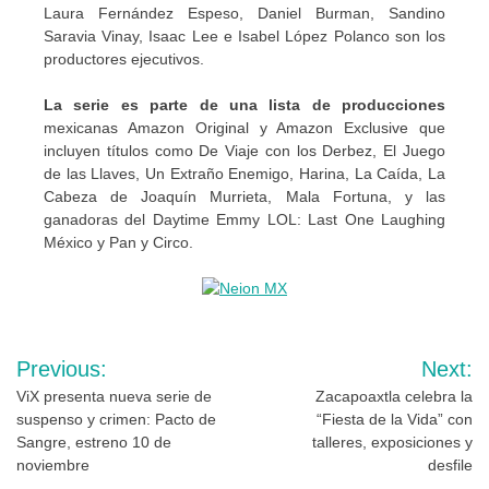
Laura Fernández Espeso, Daniel Burman, Sandino
Saravia Vinay, Isaac Lee e Isabel López Polanco son los
productores ejecutivos.
La serie es parte de una lista de producciones
mexicanas Amazon Original y Amazon Exclusive que
incluyen títulos como De Viaje con los Derbez, El Juego
de las Llaves, Un Extraño Enemigo, Harina, La Caída, La
Cabeza de Joaquín Murrieta, Mala Fortuna, y las
ganadoras del Daytime Emmy LOL: Last One Laughing
México y Pan y Circo.
Navegación
Previous:
Next:
de
ViX presenta nueva serie de
Zacapoaxtla celebra la
suspenso y crimen: Pacto de
“Fiesta de la Vida” con
entradas
Sangre, estreno 10 de
talleres, exposiciones y
noviembre
desfile