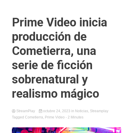
Prime Video inicia
producción de
Cometierra, una
serie de ficción
sobrenatural y
realismo mágico
StreamPlay
octubre 24, 2023
in
Noticias
,
Streamplay
Tagged
Cometierra
,
Prime Video
- 2 Minutes