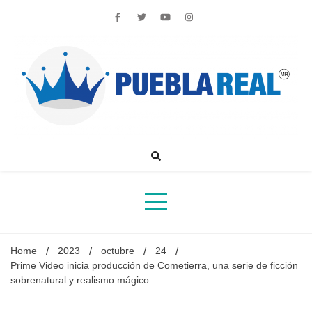
Skip
to
content
Noticias de actualidad de Puebla, México y el mundo
Home
2023
octubre
24
Prime Video inicia producción de Cometierra, una serie de ficción
sobrenatural y realismo mágico