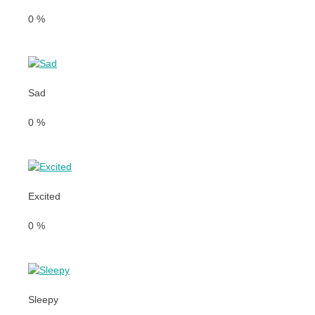
0
%
Sad
0
%
Excited
0
%
Sleepy