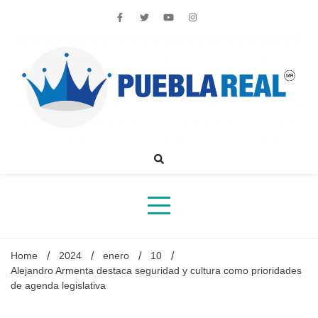
Skip
to
content
Noticias de actualidad de Puebla, México y el mundo
Home
2024
enero
10
Alejandro Armenta destaca seguridad y cultura como prioridades
de agenda legislativa