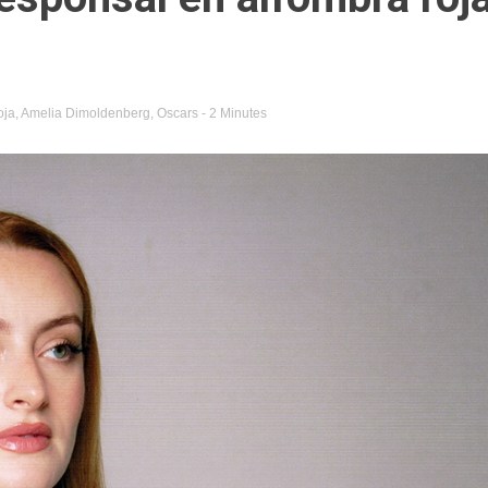
oja
,
Amelia Dimoldenberg
,
Oscars
- 2 Minutes