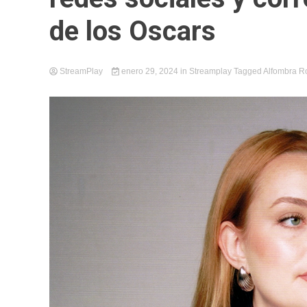
de los Oscars
StreamPlay
enero 29, 2024
in
Streamplay
Tagged
Alfombra R