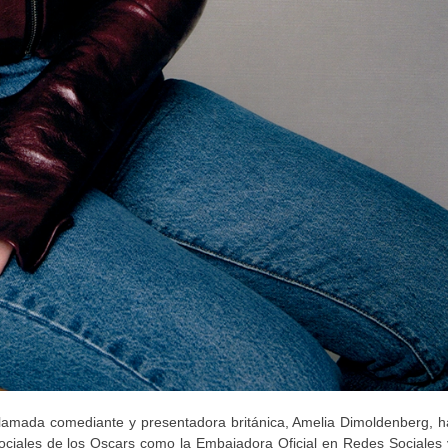
clamada comediante y presentadora británica, Amelia Dimoldenberg, h
ciales de los Oscars como la Embajadora Oficial en Redes Sociales 