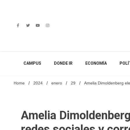
Skip
to
content
CAMPUS
DONDE IR
ECONOMÍA
POLÍ
Home
2024
enero
29
Amelia Dimoldenberg ele
Amelia Dimoldenberg
redes sociales y cor