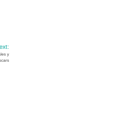
ext:
les y
scars