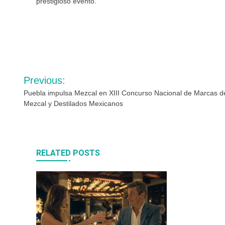
prestigioso evento.
Navegación
Previous:
de
Puebla impulsa Mezcal en XIII Concurso Nacional de Marcas d
Mezcal y Destilados Mexicanos
entradas
RELATED POSTS