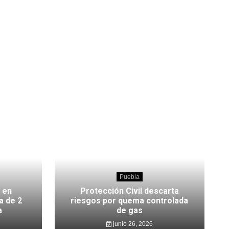
Puebla
 en
Protección Civil descarta
a de 2
riesgos por quema controlada
a
de gas
junio 26, 2026