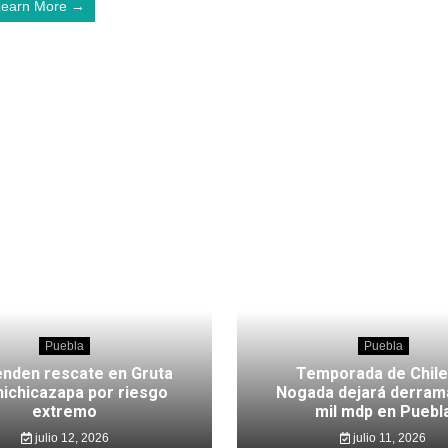
Learn More →
Puebla
Puebla
nden rescate en Gruta
Temporada de Chile
hichicazapa por riesgo
Nogada dejará derram
extremo
mil mdp en Puebl
julio 12, 2026
julio 11, 2026