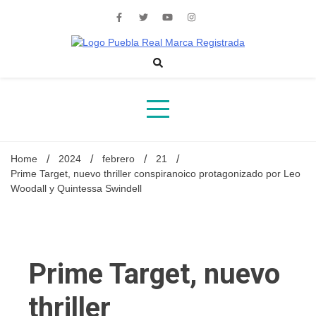
Skip
to
content
Noticias de actualidad de Puebla, México y el mundo
Home
2024
febrero
21
Prime Target, nuevo thriller conspiranoico protagonizado por Leo
Woodall y Quintessa Swindell
Prime Target, nuevo
thriller