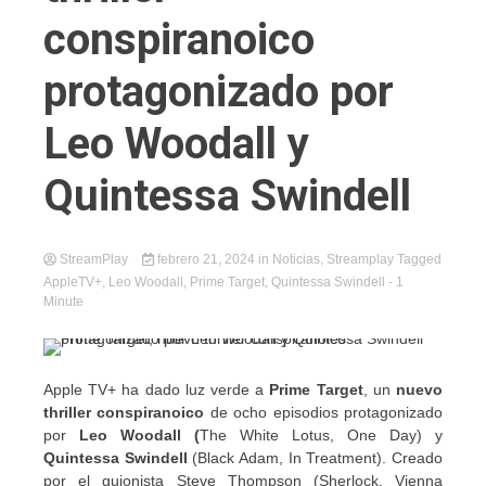
conspiranoico
protagonizado por
Leo Woodall y
Quintessa Swindell
StreamPlay
febrero 21, 2024
in
Noticias
,
Streamplay
Tagged
AppleTV+
,
Leo Woodall
,
Prime Target
,
Quintessa Swindell
- 1
Minute
Apple TV+ ha dado luz verde a
Prime Target
, un
nuevo
thriller conspiranoico
de ocho episodios protagonizado
por
Leo Woodall (
The White Lotus, One Day) y
Quintessa Swindell
(Black Adam, In Treatment). Creado
por el guionista Steve Thompson (Sherlock, Vienna