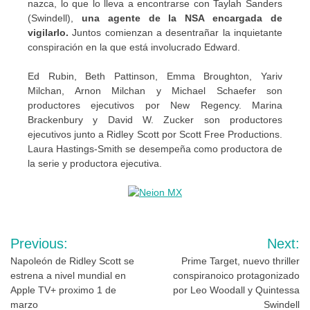
nazca, lo que lo lleva a encontrarse con Taylah Sanders
(Swindell),
una agente de la NSA encargada de
vigilarlo.
Juntos comienzan a desentrañar la inquietante
conspiración en la que está involucrado Edward.
Ed Rubin, Beth Pattinson, Emma Broughton, Yariv
Milchan, Arnon Milchan y Michael Schaefer son
productores ejecutivos por New Regency. Marina
Brackenbury y David W. Zucker son productores
ejecutivos junto a Ridley Scott por Scott Free Productions.
Laura Hastings-Smith se desempeña como productora de
la serie y productora ejecutiva.
Navegación
Previous:
Next:
de
Napoleón de Ridley Scott se
Prime Target, nuevo thriller
estrena a nivel mundial en
conspiranoico protagonizado
entradas
Apple TV+ proximo 1 de
por Leo Woodall y Quintessa
marzo
Swindell