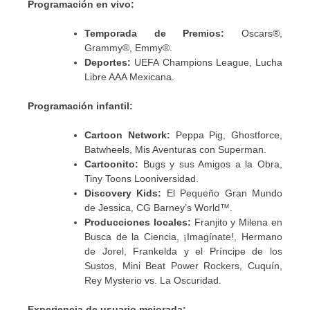
Programación en vivo:
Temporada de Premios:
Oscars®,
Grammy®, Emmy®.
Deportes:
UEFA Champions League, Lucha
Libre AAA Mexicana.
Programación infantil:
Cartoon Network:
Peppa Pig, Ghostforce,
Batwheels, Mis Aventuras con Superman.
Cartoonito:
Bugs y sus Amigos a la Obra,
Tiny Toons Looniversidad.
Discovery Kids:
El Pequeño Gran Mundo
de Jessica, CG Barney’s World™.
Producciones locales:
Franjito y Milena en
Busca de la Ciencia, ¡Imagínate!, Hermano
de Jorel, Frankelda y el Príncipe de los
Sustos, Mini Beat Power Rockers, Cuquín,
Rey Mysterio vs. La Oscuridad.
Experiencia de usuario mejorada: