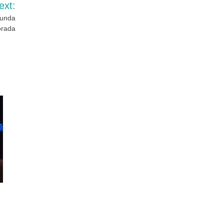
ext:
gunda
rada