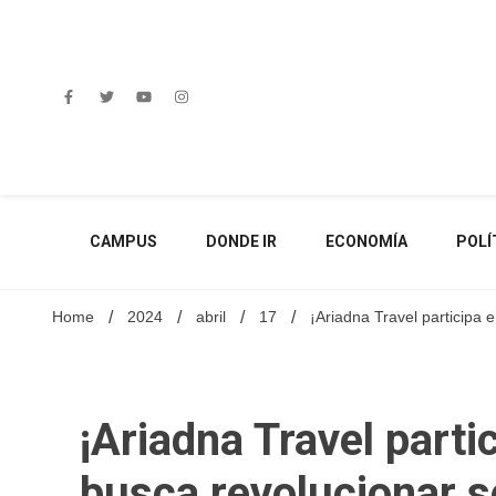
Skip
to
content
CAMPUS
DONDE IR
ECONOMÍA
POLÍ
Home
2024
abril
17
¡Ariadna Travel participa 
¡Ariadna Travel parti
busca revolucionar s