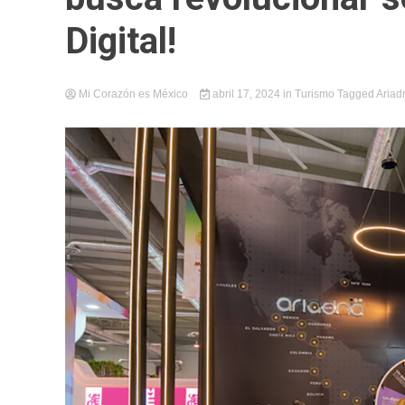
Digital!
Mi Corazón es México
abril 17, 2024
in
Turismo
Tagged
Ariad