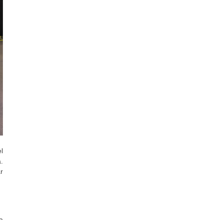
l
.
r
a