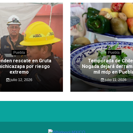
Puebla
Puebla
nden rescate en Gruta
Temporada de Chile
hichicazapa por riesgo
Nogada dejará derram
extremo
mil mdp en Puebl
julio 12, 2026
julio 11, 2026