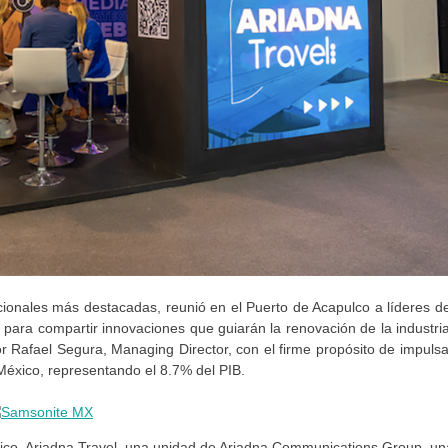
nacionales más destacadas, reunió en el Puerto de Acapulco a líderes de
én para compartir innovaciones que guiarán la renovación de la industria
or Rafael Segura, Managing Director, con el firme propósito de impulsa
a México, representando el 8.7% del PIB.
ico, Ariadna Travel, una unidad de Ariadna Communications Group, un