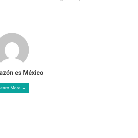
azón es México
Learn More →