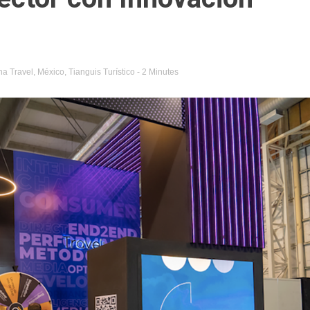
na Travel
,
México
,
Tianguis Turístico
- 2 Minutes