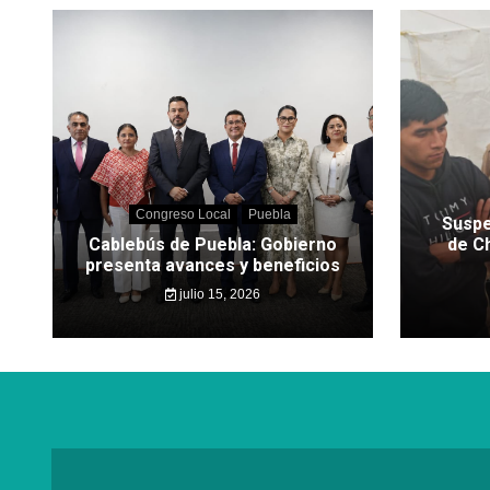
Congreso Local
Puebla
Suspe
Cablebús de Puebla: Gobierno
de C
presenta avances y beneficios
julio 15, 2026