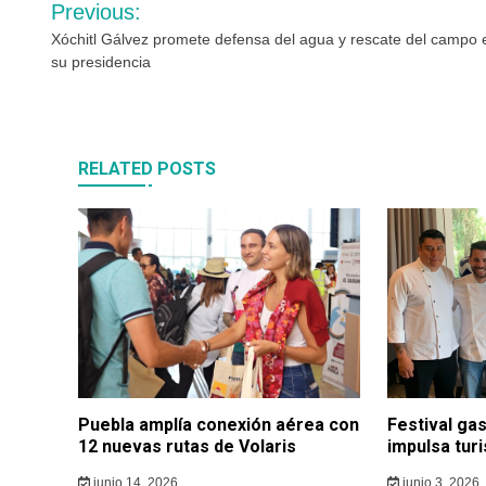
Navegación
Previous:
de
Xóchitl Gálvez promete defensa del agua y rescate del campo 
su presidencia
entradas
RELATED POSTS
Puebla amplía conexión aérea con
Festival ga
12 nuevas rutas de Volaris
impulsa tur
junio 14, 2026
junio 3, 2026