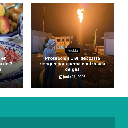
Puebla
 en
Protección Civil descarta
a de 2
riesgos por quema controlada
a
de gas
junio 26, 2026