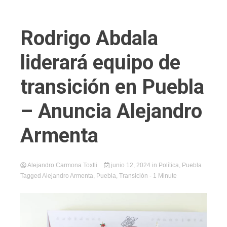
Rodrigo Abdala
liderará equipo de
transición en Puebla
– Anuncia Alejandro
Armenta
Alejandro Carmona Toxtli
junio 12, 2024
in
Política
,
Puebla
Tagged
Alejandro Armenta
,
Puebla
,
Transición
- 1 Minute