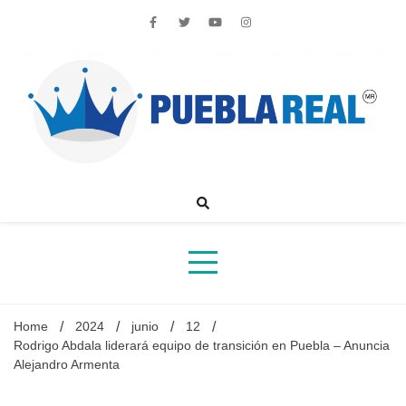
Skip
to
content
Noticias de actualidad de Puebla, México y el mundo
Home
2024
junio
12
Rodrigo Abdala liderará equipo de transición en Puebla – Anuncia
Alejandro Armenta