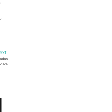
.
o
ext:
iadas
a2024