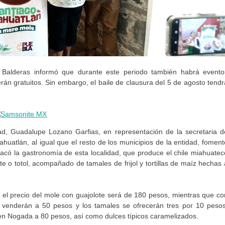
 Balderas informó que durante este periodo también habrá evento
serán gratuitos. Sin embargo, el baile de clausura del 5 de agosto tendr
dad, Guadalupe Lozano Garfias, en representación de la secretaria d
uatlán, al igual que el resto de los municipios de la entidad, foment
destacó la gastronomía de esta localidad, que produce el chile miahuatec
ote o totol, acompañado de tamales de frijol y tortillas de maíz hechas 
e el precio del mole con guajolote será de 180 pesos, mientras que co
se venderán a 50 pesos y los tamales se ofrecerán tres por 10 pesos
e en Nogada a 80 pesos, así como dulces típicos caramelizados.