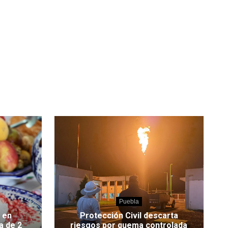
Puebla
 en
Protección Civil descarta
a de 2
riesgos por quema controlada