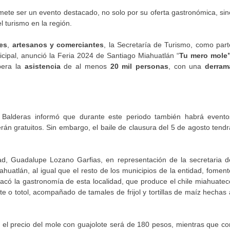
ete ser un evento destacado, no solo por su oferta gastronómica, sin
l turismo en la región.
les
,
artesanos y comerciantes
, la Secretaría de Turismo, como part
cipal, anunció la Feria 2024 de Santiago Miahuatlán “
Tu mero mole
pera la
asistencia
de al menos
20 mil personas
, con una
derram
 Balderas informó que durante este periodo también habrá evento
serán gratuitos. Sin embargo, el baile de clausura del 5 de agosto tendr
dad, Guadalupe Lozano Garfias, en representación de la secretaria d
uatlán, al igual que el resto de los municipios de la entidad, foment
destacó la gastronomía de esta localidad, que produce el chile miahuatec
ote o totol, acompañado de tamales de frijol y tortillas de maíz hechas 
e el precio del mole con guajolote será de 180 pesos, mientras que co