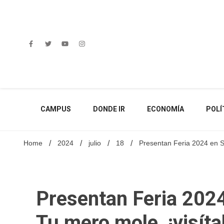
Skip
to
content
CAMPUS
DONDE IR
ECONOMÍA
POLÍ
Home
2024
julio
18
Presentan Feria 2024 en S
Presentan Feria 202
Tu mero mole, ¡visíta