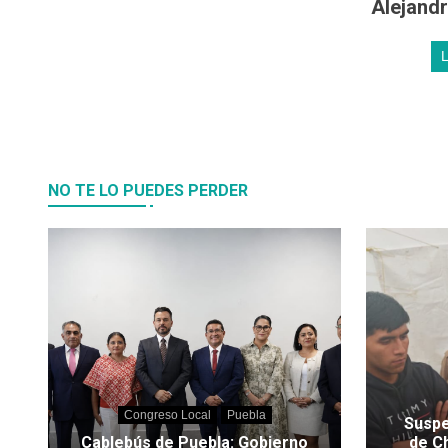
Alejand
NO TE LO PUEDES PERDER
Congreso Local
Puebla
Suspe
Cablebús de Puebla: Gobierno
de C