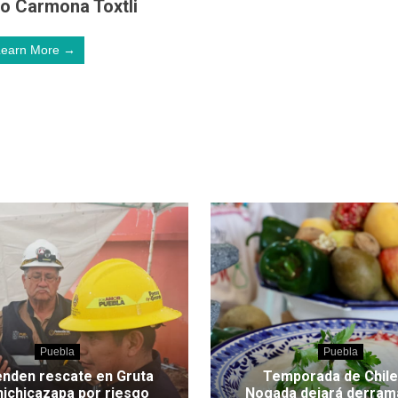
ro Carmona Toxtli
Learn More →
Puebla
Puebla
nden rescate en Gruta
Temporada de Chile
hichicazapa por riesgo
Nogada dejará derram