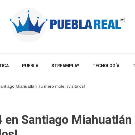
Noticias de actualidad de Puebla, México y el mundo
TICA
PUEBLA
STREAMPLAY
TECNOLOGÍA
antiago Miahuatlán Tu mero mole, ¡visítalos!
4 en Santiago Miahuatlán
los!