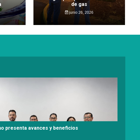
a
de gas
junio 26, 2026
no presenta avances y beneficios