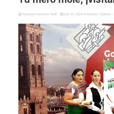
Alejandro Carmona Toxtli
julio 18, 2024
in
Noticias
,
Turismo
-