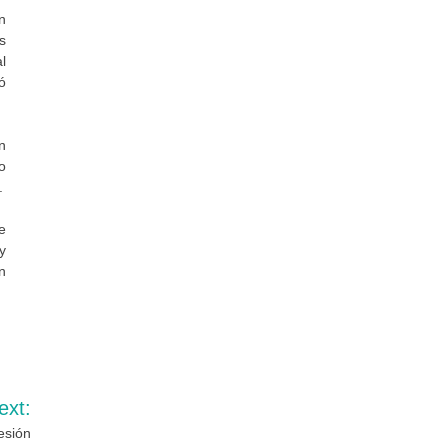
n
s
l
ó
n
o
.
e
y
n
ext:
esión