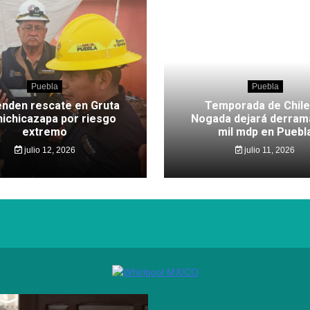
Puebla
Puebla
nden rescate en Gruta
Temporada de Chile
hichicazapa por riesgo
Nogada dejará derram
extremo
mil mdp en Puebl
julio 12, 2026
julio 11, 2026