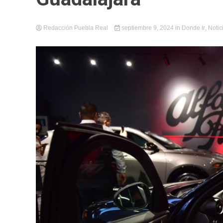
Redacción Puebla Real
septiembre 9, 2024
in
Donde Ir
,
Notic