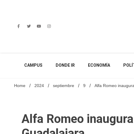
Skip
to
content
CAMPUS
DONDE IR
ECONOMÍA
POLÍ
Home
2024
septiembre
9
Alfa Romeo inaugura
Alfa Romeo inaugura
Guadalajara