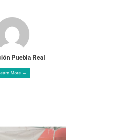
ión Puebla Real
Learn More →