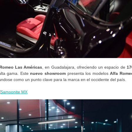
 Romeo Las Américas
, en Guadalajara, ofreciendo un espacio de
17
 alta gama. Este
nuevo showroom
presenta los modelos
Alfa Rome
ándose como un punto clave para la marca en el occidente del país.