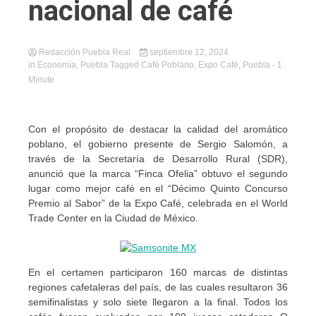
nacional de café
Redacción Puebla Real
septiembre 12, 2024
in
Economía
,
Puebla
Tagged
Café Poblano
,
Expo Café
,
Puebla
- 1
Minute
Con el propósito de destacar la calidad del aromático
poblano, el gobierno presente de Sergio Salomón, a
través de la Secretaría de Desarrollo Rural (SDR),
anunció que la marca “Finca Ofelia” obtuvo el segundo
lugar como mejor café en el “Décimo Quinto Concurso
Premio al Sabor” de la Expo Café, celebrada en el World
Trade Center en la Ciudad de México.
En el certamen participaron 160 marcas de distintas
regiones cafetaleras del país, de las cuales resultaron 36
semifinalistas y solo siete llegaron a la final. Todos los