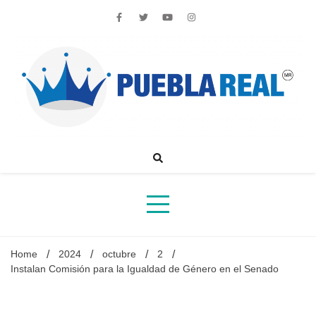
Skip
to
content
Noticias de actualidad de Puebla, México y el mundo
Home
2024
octubre
2
Instalan Comisión para la Igualdad de Género en el Senado