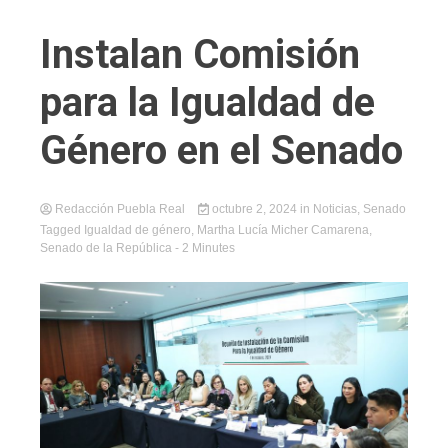
Instalan Comisión
para la Igualdad de
Género en el Senado
Redacción Puebla Real
octubre 2, 2024
in
Noticias
,
Senado
Tagged
Igualdad de género
,
Martha Lucía Micher Camarena
,
Senado de la República
- 2 Minutes