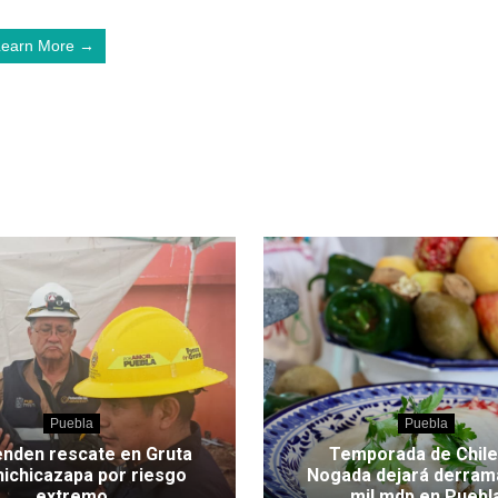
Learn More →
Puebla
Puebla
nden rescate en Gruta
Temporada de Chile
hichicazapa por riesgo
Nogada dejará derram
extremo
mil mdp en Puebl