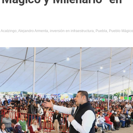
d
Acatzingo
,
Alejandro Armenta
,
inversión en infraestructura
,
Puebla
,
Pueblo Mágic