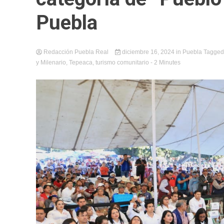
Puebla
Redacción Puebla Real
diciembre 16, 2024
in
Puebla
Tagge
y Milenario
,
Tepeaca
,
turismo comunitario
- 2 Minutes