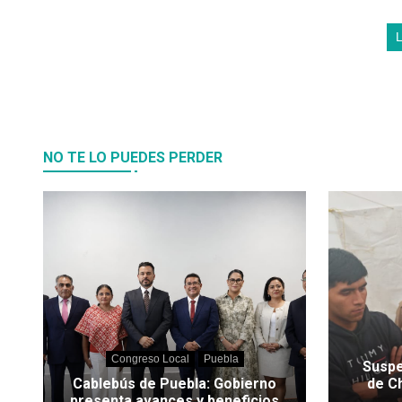
NO TE LO PUEDES PERDER
Congreso Local
Puebla
Suspe
Cablebús de Puebla: Gobierno
de C
presenta avances y beneficios