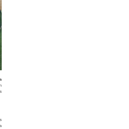
a
n
s
s
a