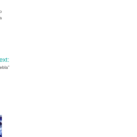
o
a
ext:
ebla”