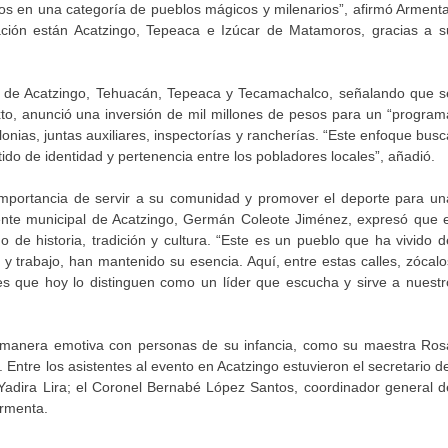
os en una categoría de pueblos mágicos y milenarios”, afirmó Armenta
nación están Acatzingo, Tepeaca e Izúcar de Matamoros, gracias a s
cos de Acatzingo, Tehuacán, Tepeaca y Tecamachalco, señalando que s
xto, anunció una inversión de mil millones de pesos para un “program
lonias, juntas auxiliares, inspectorías y rancherías. “Este enfoque busc
ido de identidad y pertenencia entre los pobladores locales”, añadió.
 importancia de servir a su comunidad y promover el deporte para un
idente municipal de Acatzingo, Germán Coleote Jiménez, expresó que e
o de historia, tradición y cultura. “Este es un pueblo que ha vivido d
 trabajo, han mantenido su esencia. Aquí, entre estas calles, zócalo
res que hoy lo distinguen como un líder que escucha y sirve a nuestr
e manera emotiva con personas de su infancia, como su maestra Ros
Entre los asistentes al evento en Acatzingo estuvieron el secretario de
 Yadira Lira; el Coronel Bernabé López Santos, coordinador general d
Armenta.