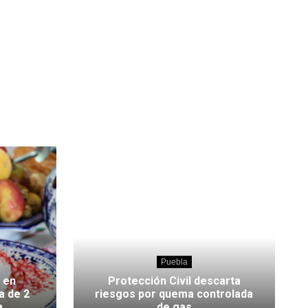
Puebla
 en
Protección Civil descarta
a de 2
riesgos por quema controlada
a
de gas