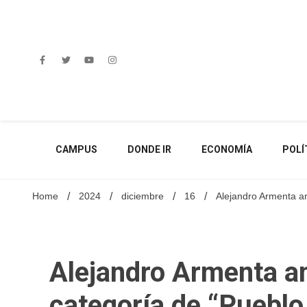
Skip
to
content
CAMPUS
DONDE IR
ECONOMÍA
POLÍ
Home
2024
diciembre
16
Alejandro Armenta an
Alejandro Armenta a
categoría de “Pueblo