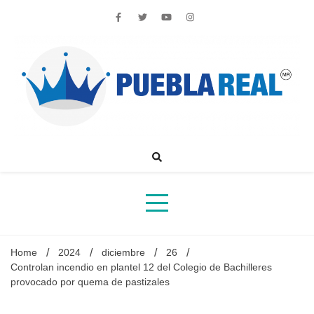
Skip
to
content
Noticias de actualidad de Puebla, México y el mundo
Home
2024
diciembre
26
Controlan incendio en plantel 12 del Colegio de Bachilleres
provocado por quema de pastizales