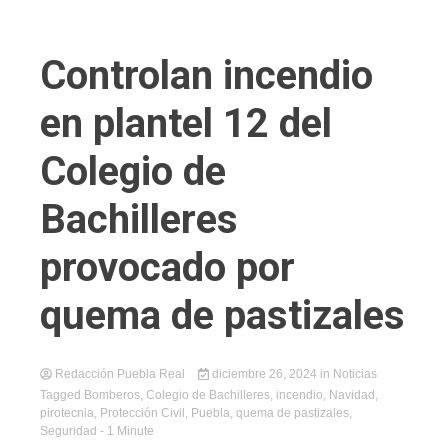
Controlan incendio
en plantel 12 del
Colegio de
Bachilleres
provocado por
quema de pastizales
Redacción Puebla Real
diciembre 26, 2024
in
Noticias
Tagged
Bomberos
,
Colegio de Bachilleres
,
incendio
,
Navidad
,
pirotecnia
,
Protección Civil
,
Puebla
,
quema de pastizales
,
Seguridad
- 1 Minute