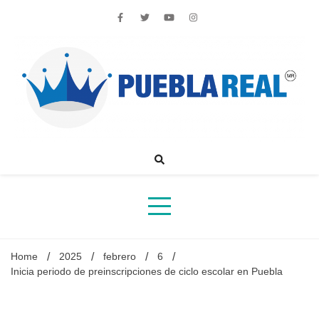
Skip
to
content
Noticias de actualidad de Puebla, México y el mundo
Home
2025
febrero
6
Inicia periodo de preinscripciones de ciclo escolar en Puebla