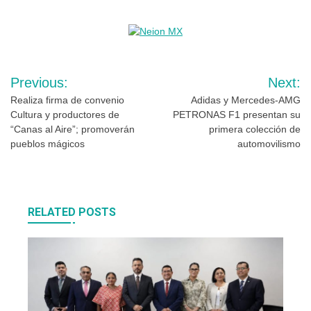
Navegación
Previous:
Next:
de
Realiza firma de convenio
Adidas y Mercedes-AMG
Cultura y productores de
PETRONAS F1 presentan su
entradas
“Canas al Aire”; promoverán
primera colección de
pueblos mágicos
automovilismo
RELATED POSTS