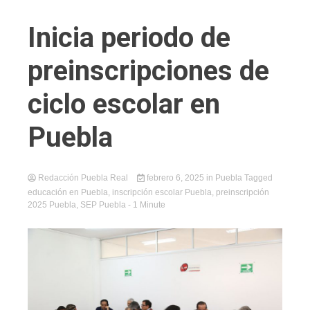
Inicia periodo de
preinscripciones de
ciclo escolar en
Puebla
Redacción Puebla Real
febrero 6, 2025
in
Puebla
Tagged
educación en Puebla
,
inscripción escolar Puebla
,
preinscripción
2025 Puebla
,
SEP Puebla
- 1 Minute