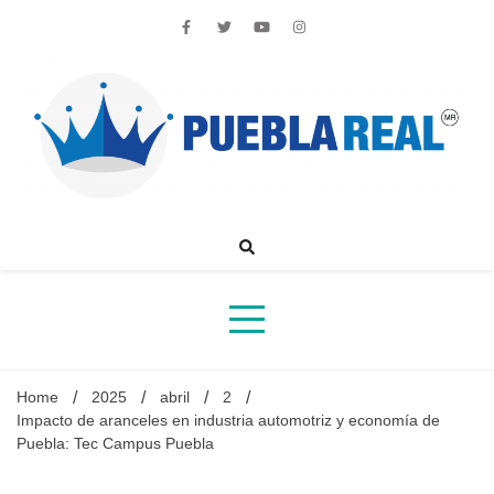
Skip
to
content
Noticias de actualidad de Puebla, México y el mundo
Home
2025
abril
2
Impacto de aranceles en industria automotriz y economía de
Puebla: Tec Campus Puebla