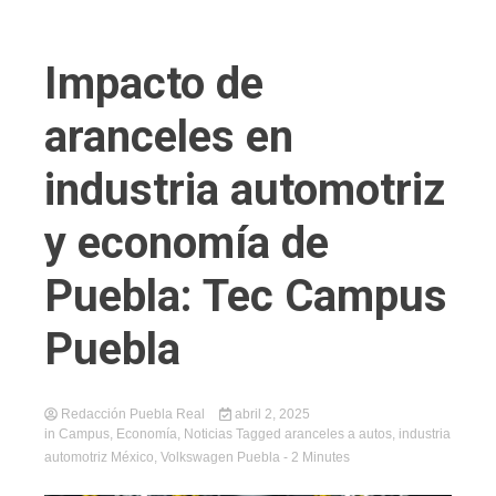
Impacto de
aranceles en
industria automotriz
y economía de
Puebla: Tec Campus
Puebla
Redacción Puebla Real
abril 2, 2025
in
Campus
,
Economía
,
Noticias
Tagged
aranceles a autos
,
industria
automotriz México
,
Volkswagen Puebla
- 2 Minutes