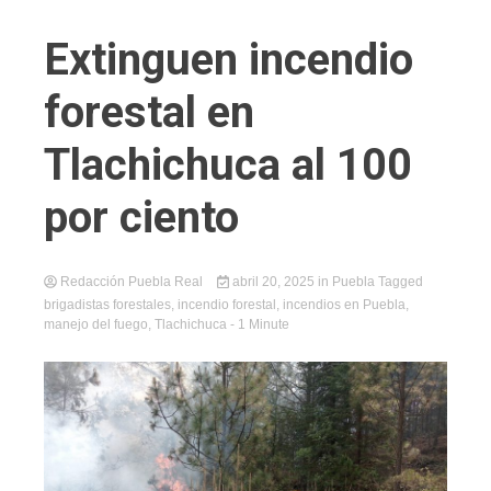
Extinguen incendio
forestal en
Tlachichuca al 100
por ciento
Redacción Puebla Real
abril 20, 2025
in
Puebla
Tagged
brigadistas forestales
,
incendio forestal
,
incendios en Puebla
,
manejo del fuego
,
Tlachichuca
- 1 Minute