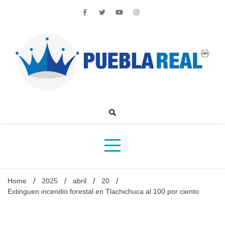
Skip
to
content
Noticias de actualidad de Puebla, México y el mundo
Home
2025
abril
20
Extinguen incendio forestal en Tlachichuca al 100 por ciento