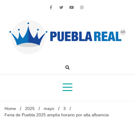
Skip
to
content
Noticias de actualidad de Puebla, México y el mundo
Home
2025
mayo
3
Feria de Puebla 2025 amplía horario por alta afluencia