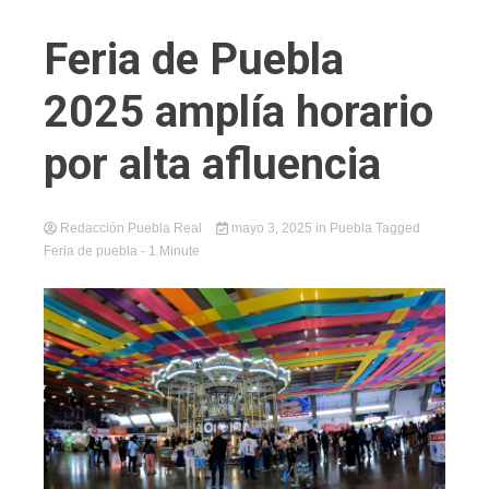
Feria de Puebla
2025 amplía horario
por alta afluencia
Redacción Puebla Real
mayo 3, 2025
in
Puebla
Tagged
Feria de puebla
- 1 Minute