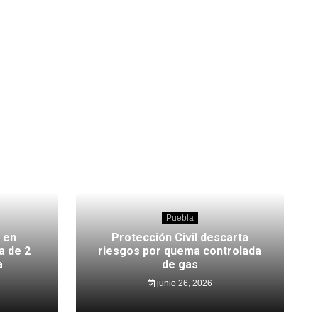
Puebla
 en
Protección Civil descarta
a de 2
riesgos por quema controlada
a
de gas
junio 26, 2026