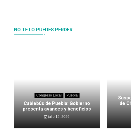
NO TE LO PUEDES PERDER
Congreso Local
Puebla
Suspe
Cablebús de Puebla: Gobierno
de C
presenta avances y beneficios
julio 15, 2026