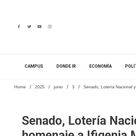
Skip
to
content
CAMPUS
DONDE IR
ECONOMÍA
POLÍ
Home
2025
junio
3
Senado, Lotería Nacional y
Senado, Lotería Naci
homenaje a Ifigenia M