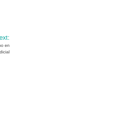
ext:
no en
icial