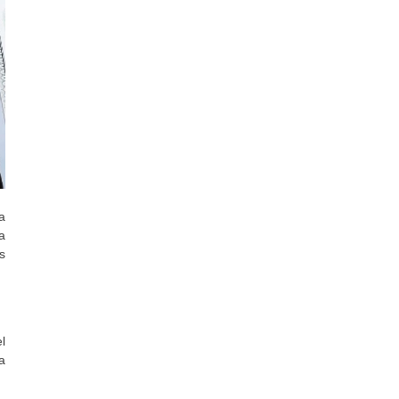
a
a
s
l
a