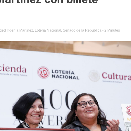
gged
Ifigenia Martínez
,
Loteria Nacional
,
Senado de la República
- 2 Minutes