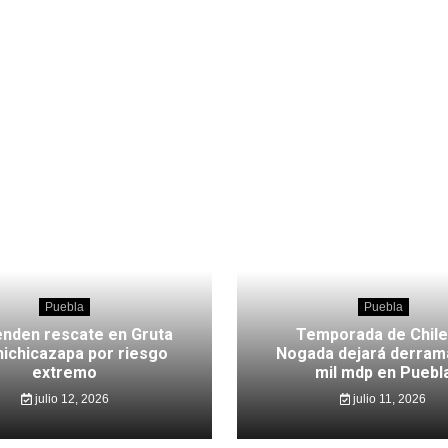
Puebla
Puebla
nden rescate en Gruta
Temporada de Chile
hichicazapa por riesgo
Nogada dejará derram
extremo
mil mdp en Puebl
julio 12, 2026
julio 11, 2026