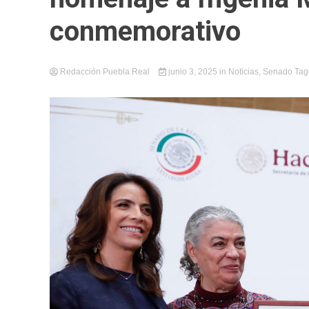
conmemorativo
Redacción Puebla Real
junio 3, 2025
in
Noticias
,
Senado
Ta