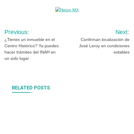
Navegación
Previous:
Next:
de
¿Tienes un inmueble en el
Confirman localización de
Centro Histórico? Ya puedes
José Leroy en condiciones
entradas
hacer trámites del INAH en
estables
un solo lugar
RELATED POSTS