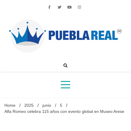
Skip
to
content
Noticias de actualidad de Puebla, México y el mundo
Home
2025
junio
5
Alfa Romeo celebra 115 años con evento global en Museo Arese