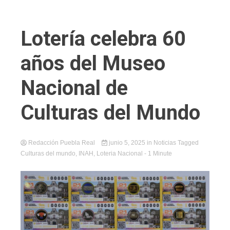
Lotería celebra 60
años del Museo
Nacional de
Culturas del Mundo
Redacción Puebla Real
junio 5, 2025
in
Noticias
Tagged
Culturas del mundo
,
INAH
,
Loteria Nacional
- 1 Minute