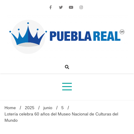
Skip
to
content
Noticias de actualidad de Puebla, México y el mundo
Home
2025
junio
5
Lotería celebra 60 años del Museo Nacional de Culturas del
Mundo