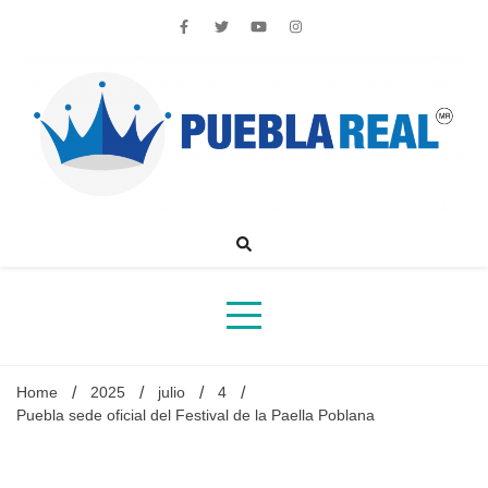
Skip
to
content
Noticias de actualidad de Puebla, México y el mundo
Home
2025
julio
4
Puebla sede oficial del Festival de la Paella Poblana