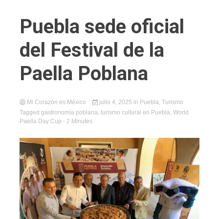
Puebla sede oficial
del Festival de la
Paella Poblana
Mi Corazón es México
julio 4, 2025
in
Puebla
,
Turismo
Tagged
gastronomía poblana
,
turismo cultural en Puebla
,
World
Paella Day Cup
- 2 Minutes