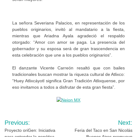
La señora Severiana Palacios, en representación de los
pueblos originarios, invitó al mandatario a la fiesta,
mientras que Ariadna Ayala agradeció el respaldo
otorgado: “Amor con amor se paga. La presencia del
gobernador y su esposa será de gran trascendencia en
esta celebración que une a los pueblos originarios”.
El danzante Vicente Carreón resaltó que con bailes
tradicionales buscan mostrar la riqueza cultural de Atlixco:
“Huey Atlixcáyotl significa Gran Tradición Atlixquense, por
eso invitamos a todos a disfrutar de esta gran fiesta”.
Navegación
Previous:
Next:
de
Proyecto oriGen: Iniciativa
Feria del Taco en San Nicolás
para entender la genética
Buenos Aires promueve