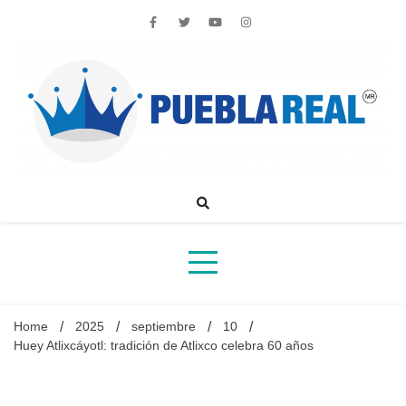
Skip
to
content
Noticias de actualidad de Puebla, México y el mundo
Home
2025
septiembre
10
Huey Atlixcáyotl: tradición de Atlixco celebra 60 años