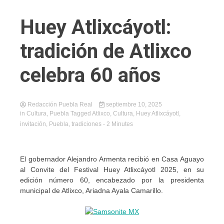
Huey Atlixcáyotl:
tradición de Atlixco
celebra 60 años
Redacción Puebla Real
septiembre 10, 2025
in
Cultura
,
Puebla
Tagged
Atlixco
,
Cultura
,
Huey Atlixcáyotl
,
invitación
,
Puebla
,
tradiciones
- 2 Minutes
El gobernador Alejandro Armenta recibió en Casa Aguayo
al Convite del Festival Huey Atlixcáyotl 2025, en su
edición número 60, encabezado por la presidenta
municipal de Atlixco, Ariadna Ayala Camarillo.