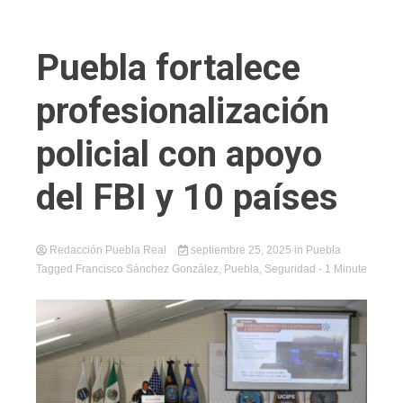
Puebla fortalece
profesionalización
policial con apoyo
del FBI y 10 países
Redacción Puebla Real
septiembre 25, 2025
in
Puebla
Tagged
Francisco Sánchez González
,
Puebla
,
Seguridad
- 1 Minute