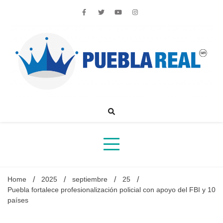
Skip
to
content
Noticias de actualidad de Puebla, México y el mundo
Home
2025
septiembre
25
Puebla fortalece profesionalización policial con apoyo del FBI y 10
países