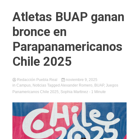
Atletas BUAP ganan
bronce en
Parapanamericanos
Chile 2025
Redacción Puebla Real
noviembre 9, 2025
in
Campus
,
Noticias
Tagged
Alexander Romero
,
BUAP
,
Juegos
Panamericanos Chile 2025
,
Sophia Martinez
- 1 Minute