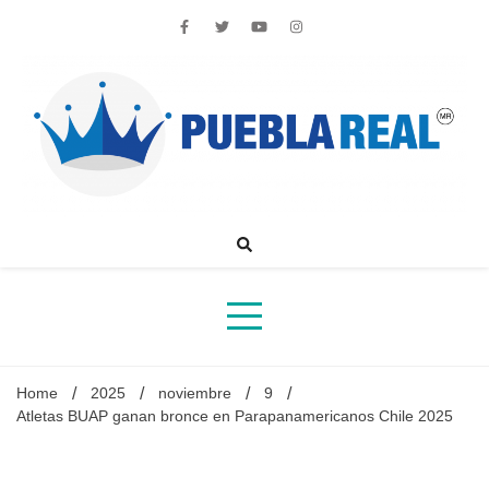
Skip
to
content
Noticias de actualidad de Puebla, México y el mundo
Home
2025
noviembre
9
Atletas BUAP ganan bronce en Parapanamericanos Chile 2025