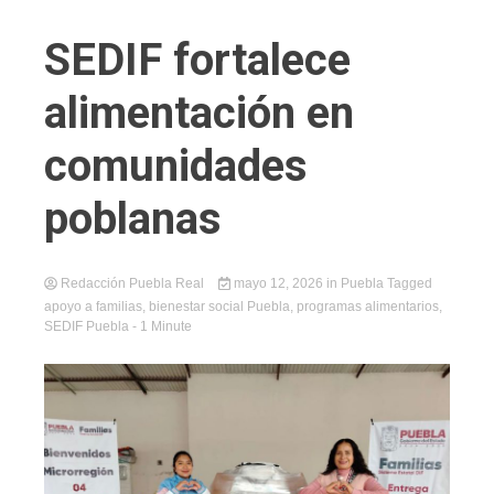
SEDIF fortalece
alimentación en
comunidades
poblanas
Redacción Puebla Real
mayo 12, 2026
in
Puebla
Tagged
apoyo a familias
,
bienestar social Puebla
,
programas alimentarios
,
SEDIF Puebla
- 1 Minute