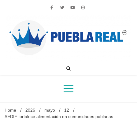
Skip
to
content
Noticias de actualidad de Puebla, México y el mundo
Home
2026
mayo
12
SEDIF fortalece alimentación en comunidades poblanas