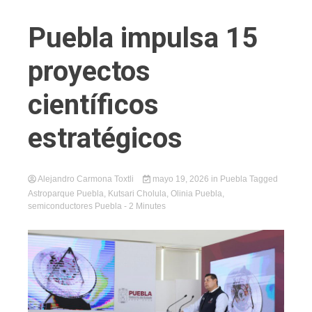
Puebla impulsa 15
proyectos
científicos
estratégicos
Alejandro Carmona Toxtli
mayo 19, 2026
in
Puebla
Tagged
Astroparque Puebla
,
Kutsari Cholula
,
Olinia Puebla
,
semiconductores Puebla
- 2 Minutes