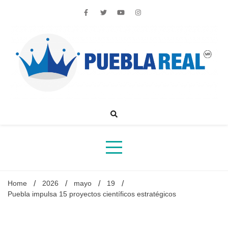
Skip
to
content
Noticias de actualidad de Puebla, México y el mundo
Home
2026
mayo
19
Puebla impulsa 15 proyectos científicos estratégicos