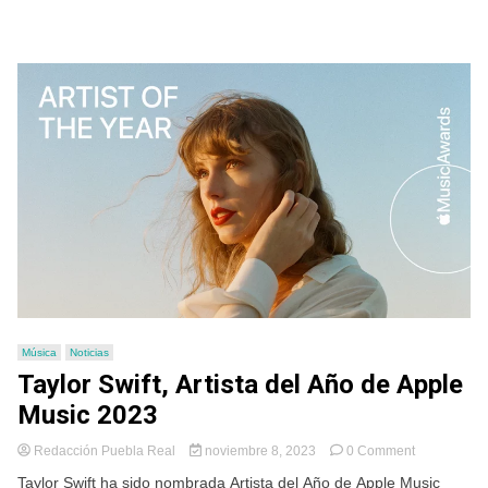
Música
Noticias
Taylor Swift, Artista del Año de Apple
Music 2023
on
Redacción Puebla Real
noviembre 8, 2023
0 Comment
Taylor
Taylor Swift ha sido nombrada Artista del Año de Apple Music