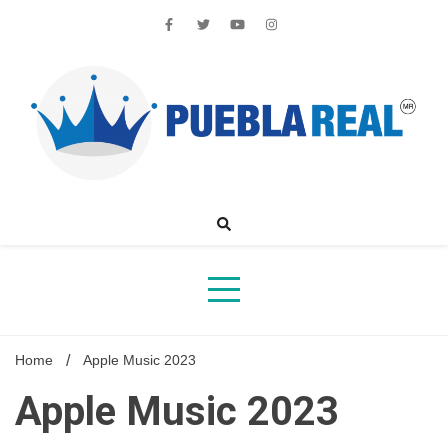
Skip
to
content
Noticias de actualidad de Puebla, México y el mundo
Home
Apple Music 2023
Apple Music 2023