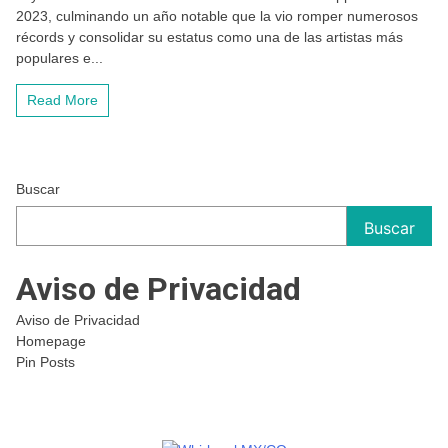
Swift,
2023, culminando un año notable que la vio romper numerosos
Artista
récords y consolidar su estatus como una de las artistas más
del
Año
populares e...
de
Apple
Read More
Music
2023
Buscar
Buscar
Aviso de Privacidad
Aviso de Privacidad
Homepage
Pin Posts