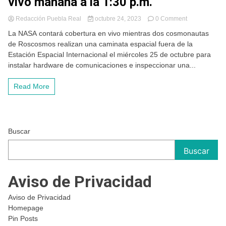
vivo mañana a la 1:30 p.m.
on
Redacción Puebla Real
octubre 24, 2023
0 Comment
2
La NASA contará cobertura en vivo mientras dos cosmonautas
Cosmonautas
de Roscosmos realizan una caminata espacial fuera de la
transmiten
Estación Espacial Internacional el miércoles 25 de octubre para
en
vivo
instalar hardware de comunicaciones e inspeccionar una...
caminata
espacial
Read More
por
NASA
TV,
en
vivo
Buscar
mañana
a
Buscar
la
1:30
p.m.
Aviso de Privacidad
Aviso de Privacidad
Homepage
Pin Posts