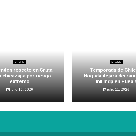
Puebla
Puebla
nden rescate en Gruta
Temporada de Chile
hichicazapa por riesgo
Nogada dejará derram
extremo
mil mdp en Puebl
julio 12, 2026
julio 11, 2026