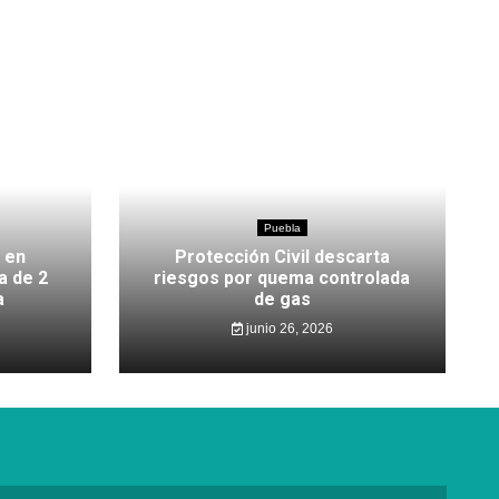
Puebla
 en
Protección Civil descarta
a de 2
riesgos por quema controlada
a
de gas
junio 26, 2026