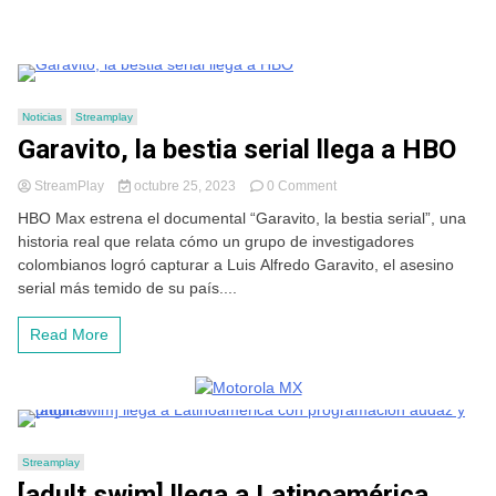
Noticias
Streamplay
Garavito, la bestia serial llega a HBO
on
StreamPlay
octubre 25, 2023
0 Comment
Garavito,
HBO Max estrena el documental “Garavito, la bestia serial”, una
la
historia real que relata cómo un grupo de investigadores
bestia
colombianos logró capturar a Luis Alfredo Garavito, el asesino
serial
llega
serial más temido de su país....
a
HBO
Read More
Streamplay
[adult swim] llega a Latinoamérica