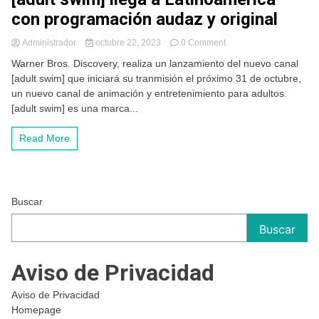
con programación audaz y original
on
Administrador
octubre 22, 2023
0 Comment
[adult
Warner Bros. Discovery, realiza un lanzamiento del nuevo canal
swim]
[adult swim] que iniciará su tranmisión el próximo 31 de octubre,
llega
un nuevo canal de animación y entretenimiento para adultos.
a
Latinoamérica
[adult swim] es una marca...
con
programación
Read More
audaz
y
original
Buscar
Buscar
Aviso de Privacidad
Aviso de Privacidad
Homepage