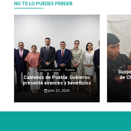
NO TE LO PUEDES PERDER
Congreso Local
Puebla
Suspe
Cablebús de Puebla: Gobierno
de C
presenta avances y beneficios
julio 15, 2026