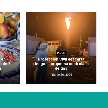
Puebla
 en
Protección Civil descarta
a de 2
riesgos por quema controlada
a
de gas
junio 26, 2026