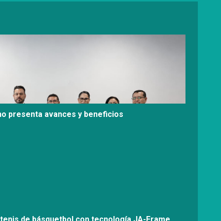
no presenta avances y beneficios
tenis de básquetbol con tecnología JA-Frame