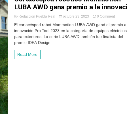
LUBA AWD gana premio a la innovac
on
Redacción Puebla Real
octubre 23, 2023
0 Comment
Cortac
El cortacésped robot Mammotion LUBA AWD ganó el premio a 
robótico
innovación Pro Tool 2023 en la categoría de equipos eléctricos
Mammot
para exteriores. La serie LUBA AWD también fue finalista del
LUBA
AWD
premio IDEA Design...
gana
premio
Read More
a
la
innovac