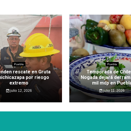
Puebla
Puebla
nden rescate en Gruta
Temporada de Chile
hichicazapa por riesgo
Nogada dejará derram
extremo
mil mdp en Puebl
julio 12, 2026
julio 11, 2026