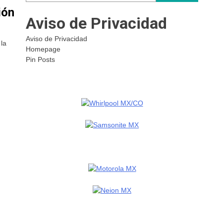
ión
Aviso de Privacidad
ésped
Aviso de Privacidad
la
Homepage
ion
Pin Posts
ión