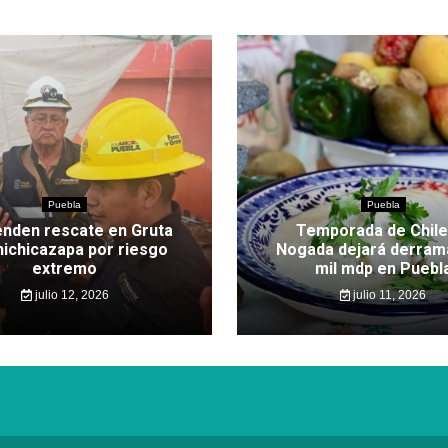
Puebla
Puebla
nden rescate en Gruta
Temporada de Chile
hichicazapa por riesgo
Nogada dejará derram
extremo
mil mdp en Puebl
julio 12, 2026
julio 11, 2026