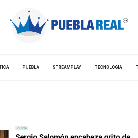
Noticias de actualidad de Puebla, México y el mundo
TICA
PUEBLA
STREAMPLAY
TECNOLOGÍA
Puebla
Sergio Salomón encabeza grito de