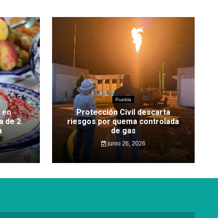
Puebla
 en
Protección Civil descarta
a de 2
riesgos por quema controlada
a
de gas
junio 26, 2026