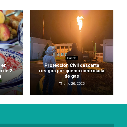
Puebla
 en
Protección Civil descarta
a de 2
riesgos por quema controlada
a
de gas
junio 26, 2026