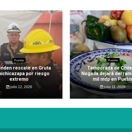
Puebla
Puebla
nden rescate en Gruta
Temporada de Chile
hichicazapa por riesgo
Nogada dejará derram
extremo
mil mdp en Puebl
julio 12, 2026
julio 11, 2026