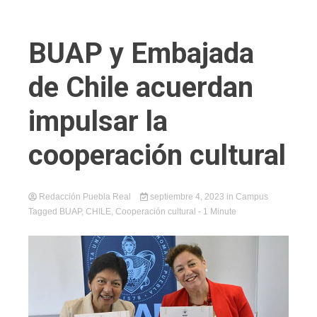
BUAP y Embajada
de Chile acuerdan
impulsar la
cooperación cultural
Redacción Puebla Real
septiembre 4, 2023
in
Campus
Tagged
BUAP
,
CHILE
,
Cooperación cultural
- 1 Minute