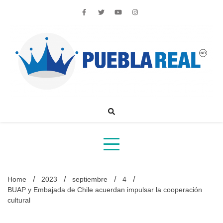
Skip
to
content
Noticias de actualidad de Puebla, México y el mundo
Home
2023
septiembre
4
BUAP y Embajada de Chile acuerdan impulsar la cooperación
cultural