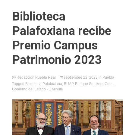
Biblioteca
Palafoxiana recibe
Premio Campus
Patrimonio 2023
Redacción Puebla Real
septiembre 22, 2023
in
Puebla
Tagged
Biblioteca Palafoxiana
,
BUAP
,
Enrique Glockner Corte
,
Gobierno del Estado
- 1 Minute