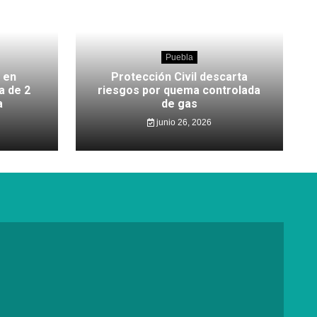
Puebla
 en
Protección Civil descarta
a de 2
riesgos por quema controlada
a
de gas
junio 26, 2026