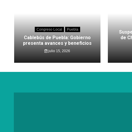
Congreso Local
Puebla
Suspe
Cablebús de Puebla: Gobierno
de C
presenta avances y beneficios
julio 15, 2026