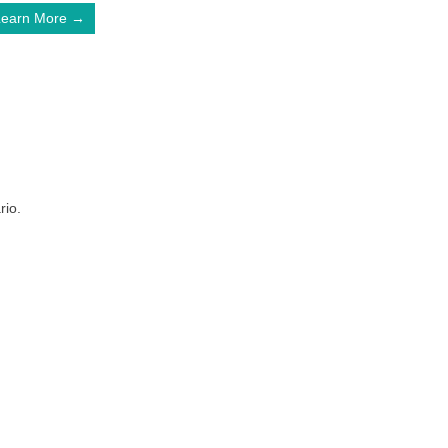
Learn More →
rio.