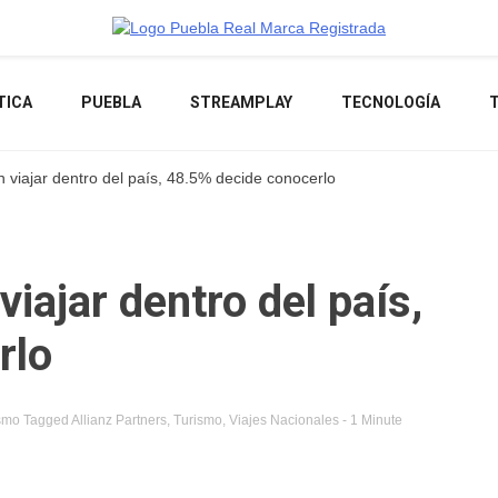
Noticias de actualidad de Puebla, México y el mundo
TICA
PUEBLA
STREAMPLAY
TECNOLOGÍA
 viajar dentro del país, 48.5% decide conocerlo
iajar dentro del país,
rlo
smo
Tagged
Allianz Partners
,
Turismo
,
Viajes Nacionales
- 1 Minute