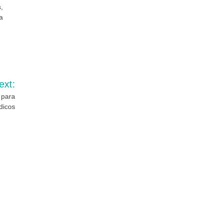
,
a
ext:
 para
dicos