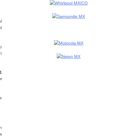
l
l
o
n
1
r
e
n
a