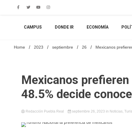
Skip
to
content
CAMPUS
DONDE IR
ECONOMÍA
POLÍ
Home
2023
septiembre
26
Mexicanos prefieren
Mexicanos prefieren v
48.5% decide conoce
Redacción Puebla Real
septiembre 26, 2023
in
Noticias
,
Turi