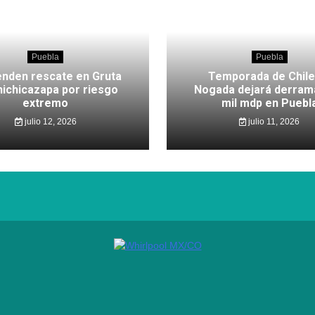
Puebla
Puebla
nden rescate en Gruta
Temporada de Chile
hichicazapa por riesgo
Nogada dejará derram
extremo
mil mdp en Puebl
julio 12, 2026
julio 11, 2026