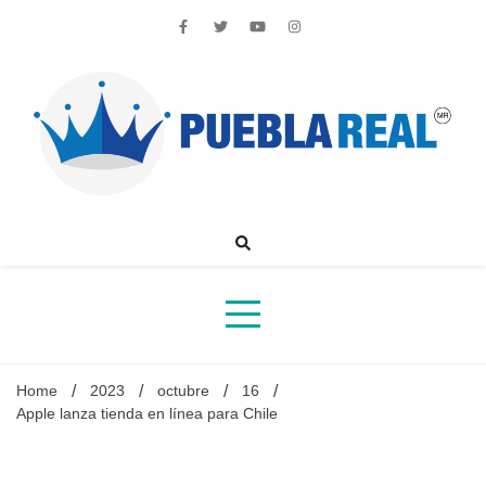
Skip
to
content
Noticias de actualidad de Puebla, México y el mundo
Home
2023
octubre
16
Apple lanza tienda en línea para Chile