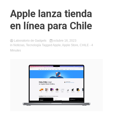
Apple lanza tienda
en línea para Chile
Laboratorio de Gadgets
octubre 16, 2023
in
Noticias
,
Tecnología
Tagged
Apple
,
Apple Store
,
CHILE
- 4
Minutes