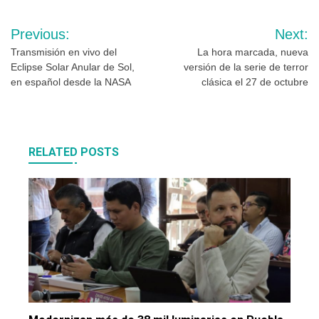
Navegación
Previous:
Next:
de
Transmisión en vivo del
La hora marcada, nueva
Eclipse Solar Anular de Sol,
versión de la serie de terror
entradas
en español desde la NASA
clásica el 27 de octubre
RELATED POSTS