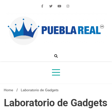
Skip
to
content
Noticias de actualidad de Puebla, México y el mundo
Home
Laboratorio de Gadgets
Laboratorio de Gadgets