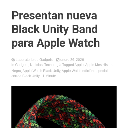
Presentan nueva
Black Unity Band
para Apple Watch
Laboratorio de Gadgets
enero 26, 2026
in
Gadgets
,
Noticias
,
Tecnología
Tagged
Apple
,
Apple Mes Historia
Negra
,
Apple Watch Black Unity
,
Apple Watch edición especial
,
correa Black Unity
- 1 Minute