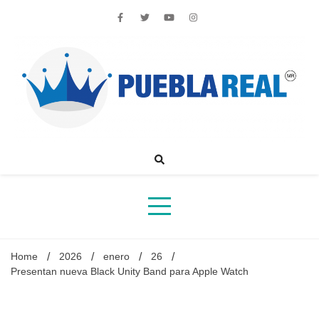
Skip
to
content
Noticias de actualidad de Puebla, México y el mundo
Home
2026
enero
26
Presentan nueva Black Unity Band para Apple Watch