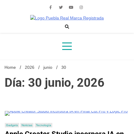
Skip
to
content
Noticias de actualidad de Puebla, México y el mundo
Home
2026
junio
30
Día: 30 junio, 2026
Gadgets
Noticias
Tecnología