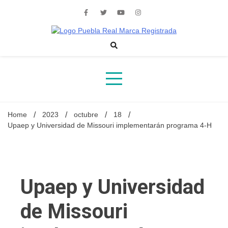
Skip
to
content
Noticias de actualidad de Puebla, México y el mundo
Home
2023
octubre
18
Upaep y Universidad de Missouri implementarán programa 4-H
Upaep y Universidad
de Missouri