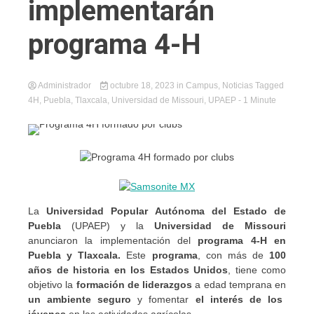
implementarán
programa 4-H
Administrador
octubre 18, 2023
in
Campus
,
Noticias
Tagged
4H
,
Puebla
,
Tlaxcala
,
Universidad de Missouri
,
UPAEP
- 1 Minute
La
Universidad Popular Autónoma del Estado de
Puebla
(UPAEP) y la
Universidad de Missouri
anunciaron la implementación del
programa 4-H en
Puebla y Tlaxcala.
Este
programa
, con más de
100
años de historia en los Estados Unidos
, tiene como
objetivo la
formación de liderazgos
a edad temprana en
un ambiente seguro
y fomentar
el interés de los