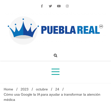
Skip
to
content
Noticias de actualidad de Puebla, México y el mundo
Home
2023
octubre
24
Cómo usa Google la IA para ayudar a transformar la atención
médica