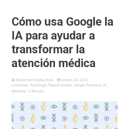
Cómo usa Google la
IA para ayudar a
transformar la
atención médica
Redacción Puebla Real
octubre 24, 2023
in
Noticias
,
Tecnología
Tagged
Google
,
Google Research
,
IA
,
Medicina
- 5 Minutes