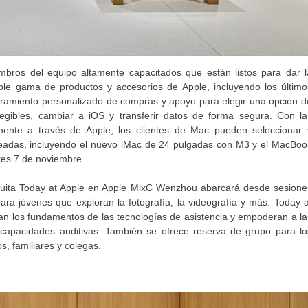
bros del equipo altamente capacitados que están listos para dar l
eíble gama de productos y accesorios de Apple, incluyendo los último
ramiento personalizado de compras y apoyo para elegir una opción d
elegibles, cambiar a iOS y transferir datos de forma segura. Con la
amente a través de Apple, los clientes de Mac pueden seleccionar 
eseadas, incluyendo el nuevo iMac de 24 pulgadas con M3 y el MacBoo
tes 7 de noviembre.
ratuita Today at Apple en Apple MixC Wenzhou abarcará desde sesione
ara jóvenes que exploran la fotografía, la videografía y más. Today a
an los fundamentos de las tecnologías de asistencia y empoderan a la
scapacidades auditivas. También se ofrece reserva de grupo para lo
s, familiares y colegas.