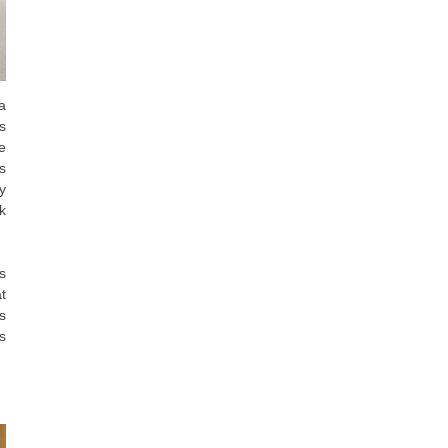
a
s
e
s
y
k
s
t
s
s