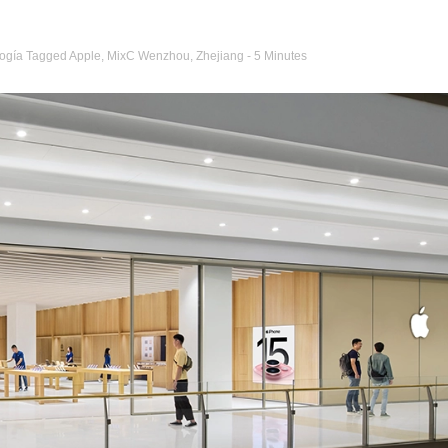
ogía
Tagged
Apple
,
MixC Wenzhou
,
Zhejiang
- 5 Minutes