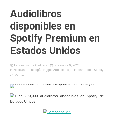
Audiolibros
disponibles en
Spotify Premium en
Estados Unidos
Laboratorio de Gadgets
noviembre 9, 2023
in
Noticias
,
Tecnología
Tagged
Audiolibros
,
Estados Unidos
,
Spotify
- 1 Minute