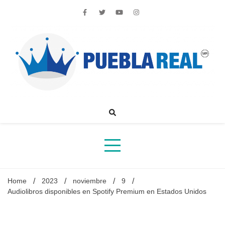
Skip
to
content
Noticias de actualidad de Puebla, México y el mundo
Home
2023
noviembre
9
Audiolibros disponibles en Spotify Premium en Estados Unidos