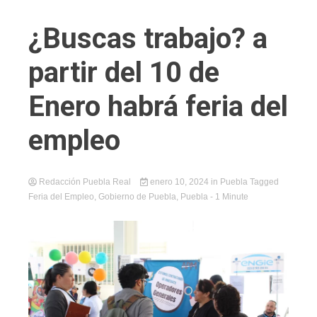
¿Buscas trabajo? a
partir del 10 de
Enero habrá feria del
empleo
Redacción Puebla Real
enero 10, 2024
in
Puebla
Tagged
Feria del Empleo
,
Gobierno de Puebla
,
Puebla
- 1 Minute