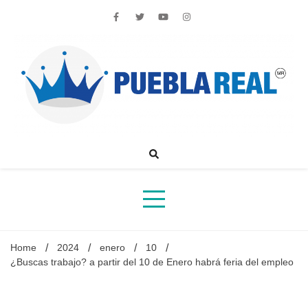
Skip
to
content
Noticias de actualidad de Puebla, México y el mundo
Home
2024
enero
10
¿Buscas trabajo? a partir del 10 de Enero habrá feria del empleo