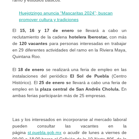
Huejotzingo anuncia “Mascaritas 2024”; buscan
promover cultura y tradiciones
El
15, 16 y 17 de enero
se llevará a cabo un
reclutamiento de la cadena
hotelera Iberostar,
con más
de
120 vacantes
para personas interesadas en trabajar
en 29 diferentes actividades del ramo en la Riviera Maya,
Quintana Roo.
El
18 de enero
se realizará una feria de empleo en las
instalaciones del periódico
El Sol de Puebla
(Centro
Histórico). El
25 de enero s
e llevará a cabo una feria de
empleo en la
plaza central de San Andrés Cholula.
En
ambas ferias participarán más de 25 empresas.
Las y los interesados en incorporarse al mercado laboral
pueden consultar las vacantes en la
página
st.puebla.gob.mx
o acudir de lunes a viernes de
09:00 a 18:00 horas al Callejón de la 10 Norte 806, de la