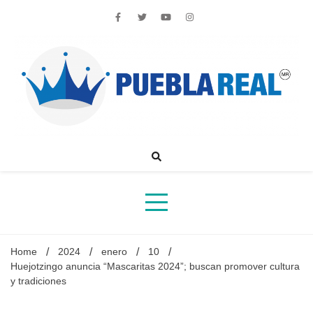
Skip
to
content
Noticias de actualidad de Puebla, México y el mundo
Home
2024
enero
10
Huejotzingo anuncia “Mascaritas 2024”; buscan promover cultura
y tradiciones