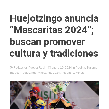
Huejotzingo anuncia
“Mascaritas 2024”;
buscan promover
cultura y tradiciones
Redacción Puebla Real
enero 10, 2024
in
Puebla
,
Turismo
Tagged
Huejotzingo
,
Mascaritas 2024
,
Puebla
- 1 Minute