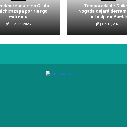
nden rescate en Gruta
Temporada de Chile
hichicazapa por riesgo
Nogada dejará derram
extremo
mil mdp en Puebl
julio 12, 2026
julio 11, 2026