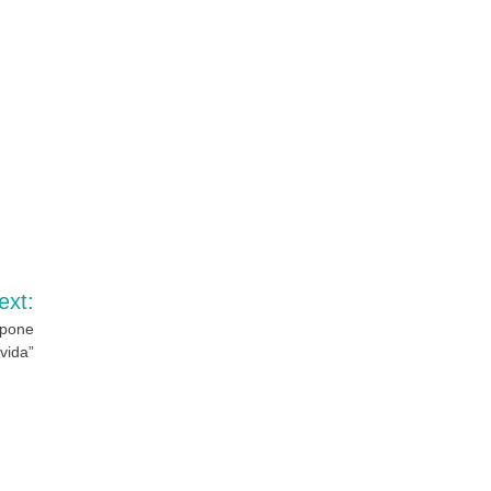
ext:
xpone
vida”