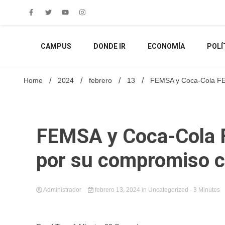
Skip
to
content
CAMPUS
DONDE IR
ECONOMÍA
POLÍ
Home
2024
febrero
13
FEMSA y Coca-Cola FEM
FEMSA y Coca-Cola 
por su compromiso co
Administrador
febrero 13, 2024
in
Uncategorized
- 3 Minutes