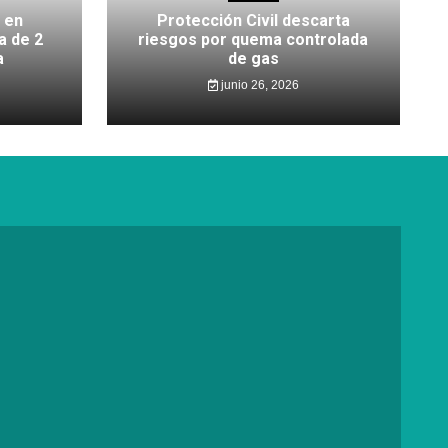
 en
Protección Civil descarta
a de 2
riesgos por quema controlada
a
de gas
junio 26, 2026