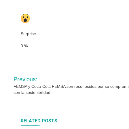
Surprise
0
%
Navegación
Previous:
de
FEMSA y Coca-Cola FEMSA son reconocidos por su compromi
con la sostenibilidad
entradas
RELATED POSTS