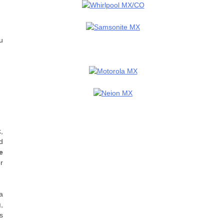
u
k
,
d
e
r
a
g
,
s