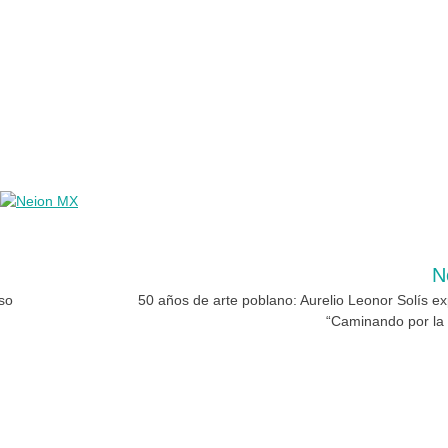
N
so
50 años de arte poblano: Aurelio Leonor Solís e
“Caminando por la 