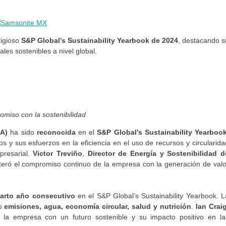
tigioso
S&P Global’s Sustainability Yearbook de 2024
, destacando s
les sostenibles a nivel global.
iso con la sostenibilidad
A)
ha sido
reconocida
en el
S&P Global’s Sustainability Yearboo
s y sus esfuerzos en la eficiencia en el uso de recursos y circularida
presarial.
Victor Treviño
,
Director de Energía y Sostenibilidad d
iteró el compromiso continuo de la empresa con la generación de valo
arto año consecutivo
en el S&P Global’s Sustainability Yearbook. L
mo
emisiones, agua, economía circular, salud y nutrición
.
Ian Crai
a empresa con un futuro sostenible y su impacto positivo en la