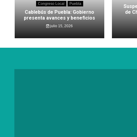
Congreso Local
Puebla
Suspe
Cablebús de Puebla: Gobierno
de C
presenta avances y beneficios
julio 15, 2026