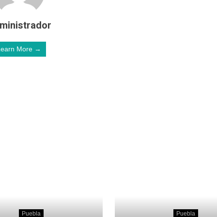
ministrador
Learn More →
Puebla
Puebla