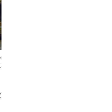
l
.
n
y
a