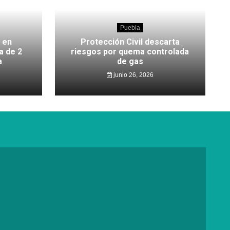
Puebla
 en
Protección Civil descarta
a de 2
riesgos por quema controlada
a
de gas
junio 26, 2026