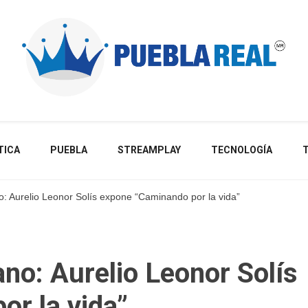
Noticias de actualidad de Puebla, México y el mundo
TICA
PUEBLA
STREAMPLAY
TECNOLOGÍA
o: Aurelio Leonor Solís expone “Caminando por la vida”
ano: Aurelio Leonor Solís
r la vida”