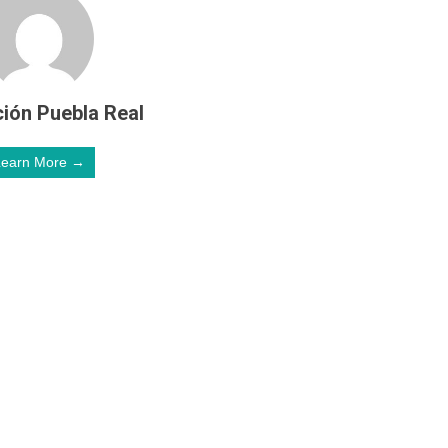
ión Puebla Real
Learn More →