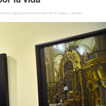
Noticias
Tagged
Aurelio Leonor Solís
,
BUAP
,
Cultura
- 3 Minutes