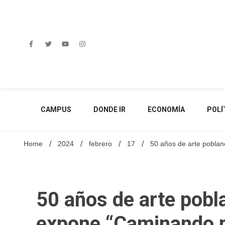
Skip
to
content
CAMPUS
DONDE IR
ECONOMÍA
POLÍ
Home
2024
febrero
17
50 años de arte poblan
50 años de arte pobl
expone “Caminando po