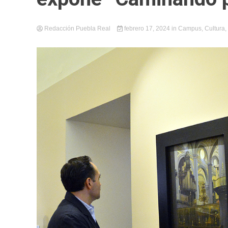
Redacción Puebla Real
febrero 17, 2024
in
Campus
,
Cultura
,