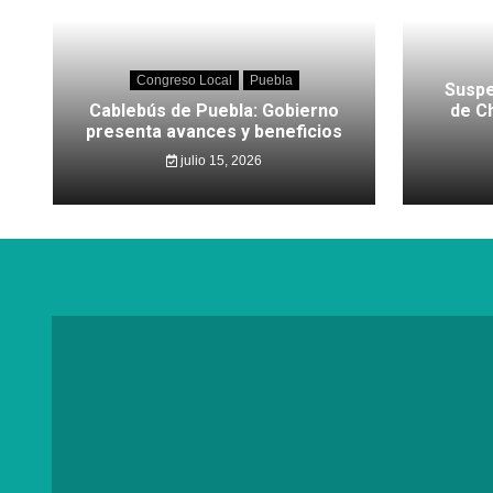
Congreso Local
Puebla
Suspe
Cablebús de Puebla: Gobierno
de C
presenta avances y beneficios
julio 15, 2026