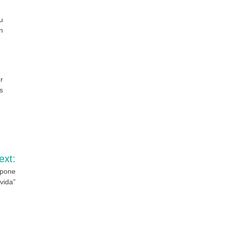
u
n
r
s
ext:
xpone
vida”